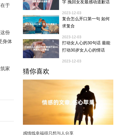
字 挽回女友最感动道歉话
，在于
2023-12-03
复合怎么开口第一句 如何
求复合
在这份
2023-12-03
受身体
打动女人心的30句话 最能
打动30岁女人心的情话
2023-12-03
共筑家
猜你喜欢
感情线幸福得只想与人分享