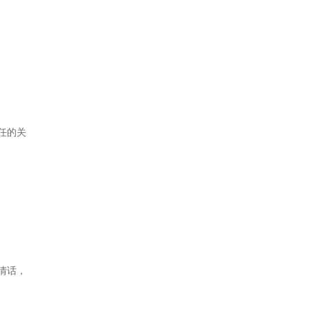
任的关
情话，