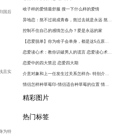
啥子样的爱情最舒服 搜一下什么样的爱情
归国后
异地恋：熬不过就成青春，熬过去就是永远 熬不过异地恋的说说
控制不住自己的感情怎么办？爱是永远的家
【恋爱脱单】你为啥子会单身，都是这5点原因 恋爱脱单图片
恋爱读心术：教你识破男人的谎言 恋爱读心术免费
恋爱中的四大禁忌 恋爱四大期
浅且实
介意对象和上一任发生过关系怎样办- 特别介意对象的前任怎么办
情侣怎样种草莓印-情侣适合种草莓的位置 情侣咋样种草莓
精彩图片
热门标签
身为特