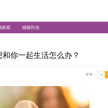
姻家庭
婚嫁民俗
想和你一起生活怎么办？
字号：
小