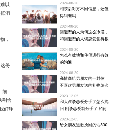
2024-08-20
便难以
相亲后对方不回信息，还值
以抵消
得纠缠吗
2024-08-20
回避型的人为何这么冷漠，
和回避型的人谈恋爱觉得很
事物，
累
2024-08-20
怎么有效地和伴侣进行有效
的沟通
，这份
2024-08-20
高情商给男朋友的一封信
不喜欢男朋友送的礼物怎么
、细
办
2023-12-05
法割舍
和大叔谈恋爱分手了怎么挽
回 刚谈恋爱就分手了 如何
我们静
挽回
2023-12-05
给女朋友道歉挽回的话300