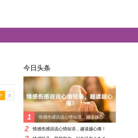
今日头条
中
大
1
情感伤感说说心情短语，越读越心痛！
2
情感伤感说说心情短语，越读越心痛！