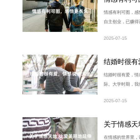
情感有利可图，感
自主创业，已赚得百
2025-07-15
结婚时很有
结婚时很有爱，情
际。大学时期，我们
2025-07-15
关于情感天
在情感的世界里，