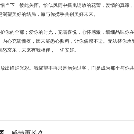
珍惜当下，彼此关怀。恰似风雨中摇曳绽放的花蕾，爱情的真谛
更渴望美好的结局，愿与你携手共创美好未来。
爱护你的全部；爱你的时光，充满喜悦，心怀感激，细细品味你
，内心充满愧疚，因未能悉心照料，让你偶感不适。无法替你承
喜怒哀乐，未来有我相伴，一切安好。
绽放出绚烂光彩。我渴望不再只是匆匆过客，而是成为那个与你
图，感情更长久