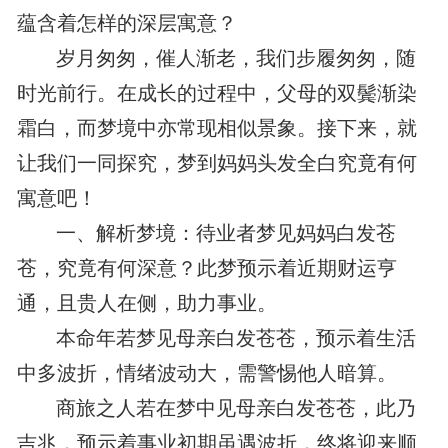
蕴含着怎样的深层寓意？
岁月匆匆，催人渐老，我们步履匆匆，随
时光前行。在成长的过程中，父母的双鬓渐染
霜白，而梦境中亦常现相似景象。接下来，就
让我们一同探究，梦到妈妈头发全白究竟有何
寓意吧！
一、解析梦境：待业者梦见妈妈白发苍
苍，究竟有何深意？此梦预示着近期财运亨
通，且贵人在侧，助力事业。
本命年若梦见母亲白发苍苍，预示着生活
中多波折，情绪波动大，需警惕他人暗算。
商旅之人若在梦中见母亲白发苍苍，此乃
吉兆，预示着事业初期虽遇波折，终将迎来顺