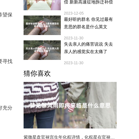
偿 新新高速征地拆迁补偿
标准
2023-12-05
希望保
最好听的群名 你见过最有
意思的群名是什么英文
2023-11-30
失去亲人的痛苦说说 失去
亲人的感觉实在太痛了
要寻找
2023-11-30
猜你喜欢
好充分
紫微星盘官禄宫生年化权详情，化权星在官禄宫好吗