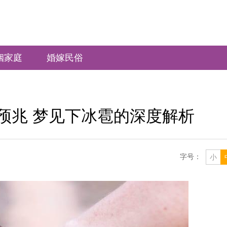
姻家庭
婚嫁民俗
预兆 梦见下冰雹的深度解析
字号：
小