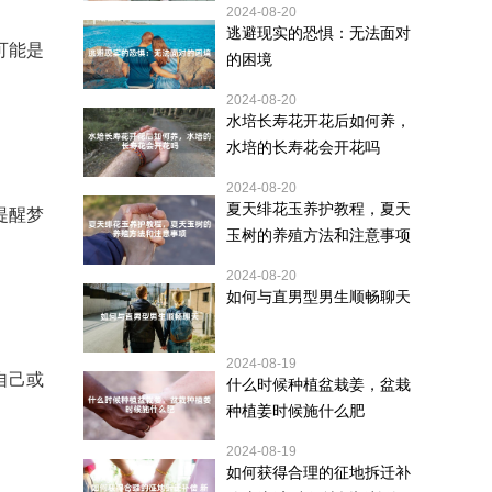
2024-08-20
逃避现实的恐惧：无法面对
可能是
的困境
2024-08-20
水培长寿花开花后如何养，
水培的长寿花会开花吗
2024-08-20
夏天绯花玉养护教程，夏天
提醒梦
玉树的养殖方法和注意事项
2024-08-20
如何与直男型男生顺畅聊天
2024-08-19
自己或
什么时候种植盆栽姜，盆栽
种植姜时候施什么肥
2024-08-19
如何获得合理的征地拆迁补