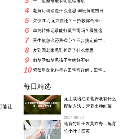
3
十二星座谁最有明星命排名
4
老黄历词讼是什么意思 词讼黄道吉日吉时查询
5
欠债20万无力偿还？三招教你合法止损省10万
6
单凭转账记录能打赢官司吗？看懂这几点不吃亏
7
受生债怎么还最省心？三步搞定前世账单！
8
梦到回老家见到邻居了什么意思
9
做梦孕妇梦见孩子生病好不好
10
紫薇星盘化科星在田宅宫详解，田宅宫生年化科好吗
每日精选
无土栽培红薯营养液有什么
配制方法，营养土种红薯
可能让
。
2024-08-20
龟背竹叶子发黄咋办，龟背
竹小叶子变黄