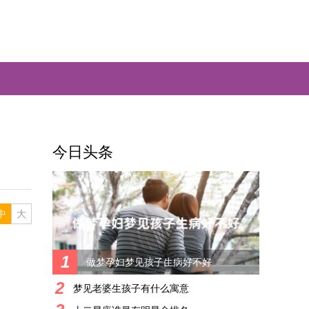
今日头条
中
大
1
做梦孕妇梦见孩子生病好不好
2
梦见老婆生孩子有什么寓意