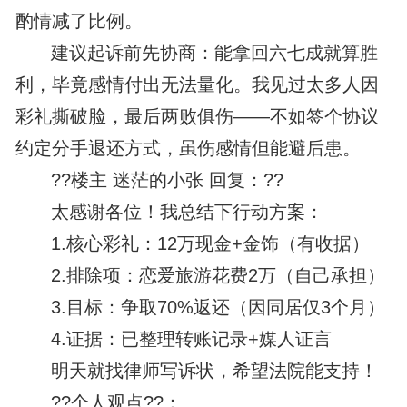
酌情减了比例。
建议起诉前先协商：能拿回六七成就算胜
利，毕竟感情付出无法量化。我见过太多人因
彩礼撕破脸，最后两败俱伤——不如签个协议
约定分手退还方式，虽伤感情但能避后患。
??楼主 迷茫的小张 回复：??
太感谢各位！我总结下行动方案：
1.核心彩礼：12万现金+金饰（有收据）
2.排除项：恋爱旅游花费2万（自己承担）
3.目标：争取70%返还（因同居仅3个月）
4.证据：已整理转账记录+媒人证言
明天就找律师写诉状，希望法院能支持！
??个人观点??：