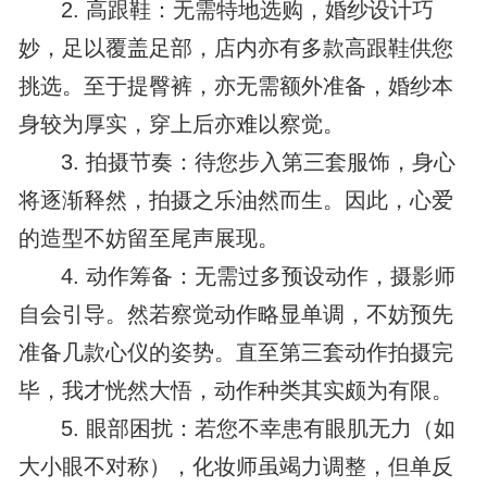
2. 高跟鞋：无需特地选购，婚纱设计巧
妙，足以覆盖足部，店内亦有多款高跟鞋供您
挑选。至于提臀裤，亦无需额外准备，婚纱本
身较为厚实，穿上后亦难以察觉。
3. 拍摄节奏：待您步入第三套服饰，身心
将逐渐释然，拍摄之乐油然而生。因此，心爱
的造型不妨留至尾声展现。
4. 动作筹备：无需过多预设动作，摄影师
自会引导。然若察觉动作略显单调，不妨预先
准备几款心仪的姿势。直至第三套动作拍摄完
毕，我才恍然大悟，动作种类其实颇为有限。
5. 眼部困扰：若您不幸患有眼肌无力（如
大小眼不对称），化妆师虽竭力调整，但单反